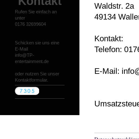
Kontakt
Waldstr.
2a
Rufen Sie einfach an
49134
Walle
unter
0176 32699604
Kontakt:
Schicken sie uns eine
Telefon: 01
E-Mail
info@TP-
entertainment.de
E-Mail: info
oder nutzen Sie unser
Kontaktformular.
Umsatzsteue