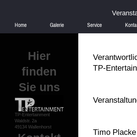
Veransta
Home
Galerie
Service
Konta
Hier
Verantwortli
TP-Entertai
finden
Sie uns
Veranstaltun
TP-Entertainment
Waldstr.
2a
49134
Wallenhorst
Timo
Placke