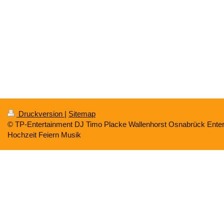
Druckversion
|
Sitemap
© TP-Entertainment DJ Timo Placke Wallenhorst Osnabrück Enter
Hochzeit Feiern Musik